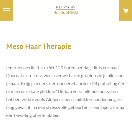
Ga
direct
naar
de
hoofdinhoud
Meso Haar Therapie
Iedereen verliest zo’n 50-120 haren per dag, dit is normaal.
Doordat er telkens weer nieuwe haren groeien zie je niks aan
je haar. Krijg je ineens een dunnere haardos? Of plotseling één
of meerdere kale plekken? Dit kan verschillende oorzaken
hebben, ziekte zoals Alopecia, een schildklier aandoening, te
laag gewicht, na een stressvolle gebeurtenis, een operatie, na
een bevalling of erfelijkheid.